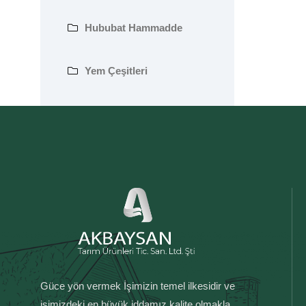
Hububat Hammadde
Yem Çeşitleri
Güce yön vermek İşimizin temel ilkesidir ve
işimizdeki en büyük iddamız kalite olmakla