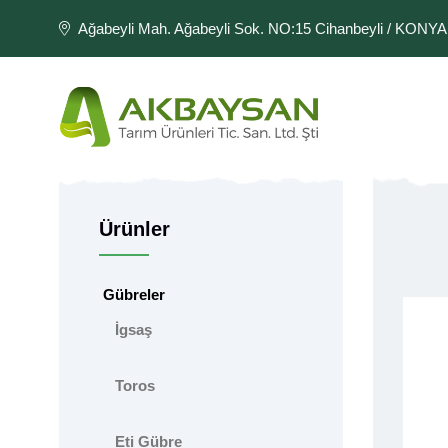
Ağabeyli Mah. Ağabeyli Sok. NO:15 Cihanbeyli / KONYA
Ürünler
Gübreler
İgsaş
Toros
Eti Gübre